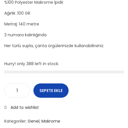
%100 Polyester Makrome İpidir
o
Ağırlık :100 GR
n
Metraj: 140 metre
3 numara kalınlığında
Her türlü supla, çanta örgülerinizde kullanabilirsiniz.
Hurry! only 388 left in stock.
SEPETE EKLE
P
e
Add to wishlist
r
i
Kategoriler:
Genel
,
Makrome
a