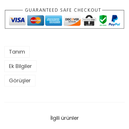
P
o
l
y
e
s
Tanım
t
e
Ek Bilgiler
r
M
Görüşler
a
k
r
o
İlgili ürünler
m
e