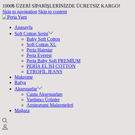
1000₺ ÜZERİ SİPARİŞLERİNİZDE ÜCRETSİZ KARGO!
Skip to navigation
Skip to content
Anasayfa
Soft Cotton Serisi
Baby Soft Cotton
Soft Cotton XL
Peria Hairstar
Peria Everest
Peria Baby Soft PREMİUM
PERİA EL İŞİ COTTON
ETROFİL JEANS
Makrome
Rafya
Aksesuarlar
Çanta Aksesuarları
Yardımcı Ürünler
Amigurumi Malzemeleri
Mağaza