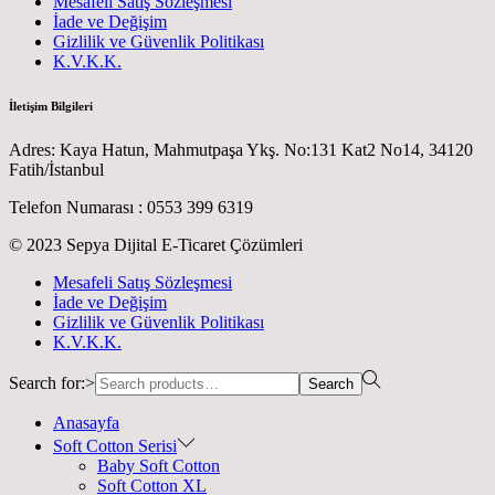
Mesafeli Satış Sözleşmesi
İade ve Değişim
Gizlilik ve Güvenlik Politikası
K.V.K.K.
İletişim Bilgileri
Adres: Kaya Hatun, Mahmutpaşa Ykş. No:131 Kat2 No14, 34120
Fatih/İstanbul
Telefon Numarası : 0553 399 6319
© 2023 Sepya Dijital E-Ticaret Çözümleri
Mesafeli Satış Sözleşmesi
İade ve Değişim
Gizlilik ve Güvenlik Politikası
K.V.K.K.
Search for:>
Search
Anasayfa
Soft Cotton Serisi
Baby Soft Cotton
Soft Cotton XL