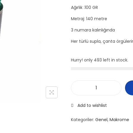
Ağırlık :100 GR
Metraj: 140 metre
3 numara kalınlığında
Her türlü supla, çanta örgülerin
Hurry! only 493 left in stock.
P
e
Add to wishlist
r
i
Kategoriler:
Genel
,
Makrome
a