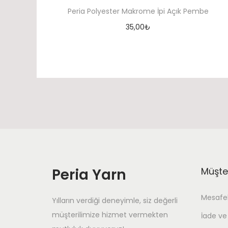
Peria Polyester Makrome İpi Açık Pembe
35,00
₺
Sepete At
Peria Yarn
Müşter
Mesafel
Yılların verdiği deneyimle, siz değerli
müşterilimize hizmet vermekten
İade ve