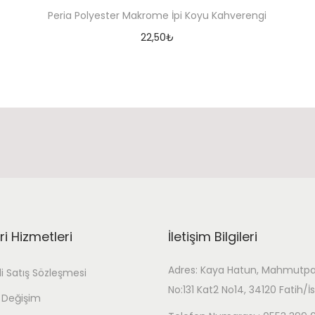
İ
Peria Polyester Makrome İpi Koyu Kahverengi
p
22,50
₺
i
Sepete At
Y
e
ş
i
l
a
d
e
t
i Hizmetleri
İletişim Bilgileri
Adres: Kaya Hatun, Mahmutpa
i Satış Sözleşmesi
No:131 Kat2 No14, 34120 Fatih/İ
 Değişim