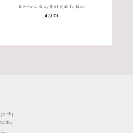
101- Peria Baby Soft Açık Turkuaz
47,00
₺
Sepete At
şa Ykş.
stanbul