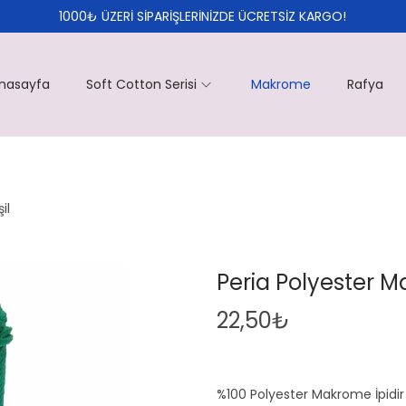
1000₺ ÜZERİ SİPARİŞLERİNİZDE ÜCRETSİZ KARGO!
nasayfa
Soft Cotton Serisi
Makrome
Rafya
il
Peria Polyester M
22,50
₺
%100 Polyester Makrome İpidir