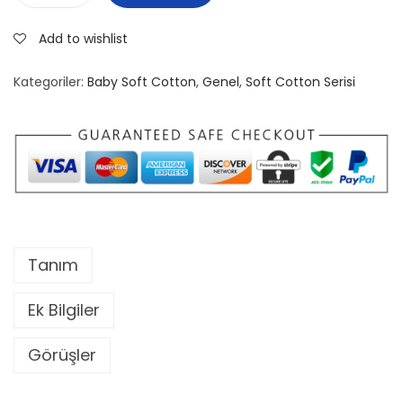
0
Add to wishlist
-
P
Kategoriler:
Baby Soft Cotton
,
Genel
,
Soft Cotton Serisi
e
r
i
a
B
a
b
Tanım
y
S
Ek Bilgiler
o
f
Görüşler
t
C