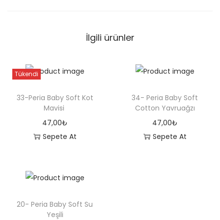
o
t
İlgili ürünler
t
o
n
Tükendi
S
ü
33-Peria Baby Soft Kot
34- Peria Baby Soft
Mavisi
Cotton Yavruağzı
t
l
47,00
₺
47,00
₺
ü
Sepete At
Sepete At
K
a
h
v
20- Peria Baby Soft Su
e
Yeşili
a