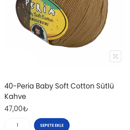
i
o
n
40-Peria Baby Soft Cotton Sütlü
Kahve
47,00
₺
SEPETE EKLE
4