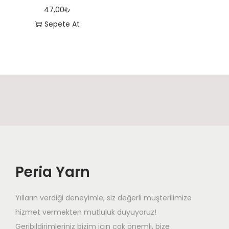
47,00
₺
d
Sepete At
e
t
Peria Yarn
Yılların verdiği deneyimle, siz değerli müşterilimize
hizmet vermekten mutluluk duyuyoruz!
Geribildirimleriniz bizim için çok önemli, bize