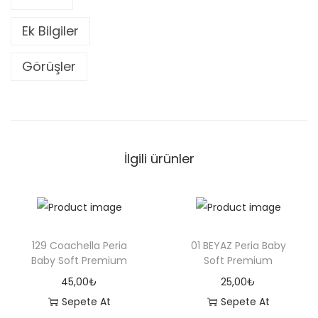
I
P
Ek Bilgiler
e
r
Görüşler
i
a
B
a
İlgili ürünler
b
y
S
o
f
129 Coachella Peria
01 BEYAZ Peria Baby
Baby Soft Premium
Soft Premium
t
P
45,00
₺
25,00
₺
r
Sepete At
Sepete At