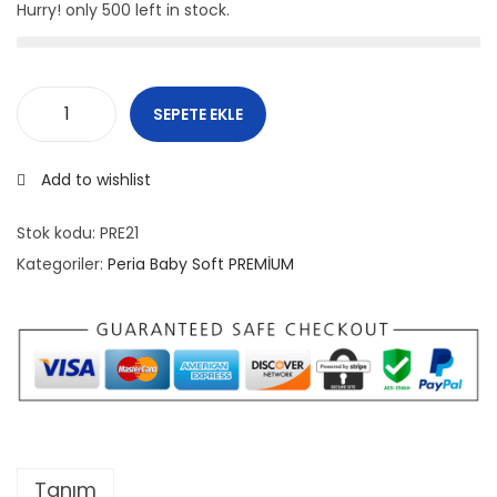
Hurry! only 500 left in stock.
o
n
SEPETE EKLE
2
1
Add to wishlist
A
Ç
Stok kodu:
PRE21
I
Kategoriler:
Peria Baby Soft PREMİUM
K
K
I
R
M
I
Z
Tanım