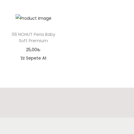
e
m
i
u
06 NOHUT Peria Baby
m
Soft Premium
a
25,00
₺
d
Sepete At
e
t